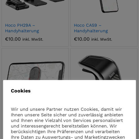
Hoco PH29A –
Hoco CA59 –
Handyhalterung
Handyhalterung
€
10.00
€
10.00
inkl. MwSt.
inkl. MwSt.
Cookies
Wir und unsere Partner nutzen Cookies, damit wir
Ihnen unsere Seite sicher und zuverlässig anbieten
Hoco CA78 –
Hoco CA74 –
und Ihnen eine Vielzahl von Services personalisiert
Handyhalterung
Handyhalterung
und interessengerecht bereitstellen können. Wir
berücksichtigen Ihre Präferenzen und verarbeiten
€
10.00
€
10.00
inkl. MwSt.
inkl. MwSt.
Ihre Daten zu Auswertungs- und Marketingzwecken