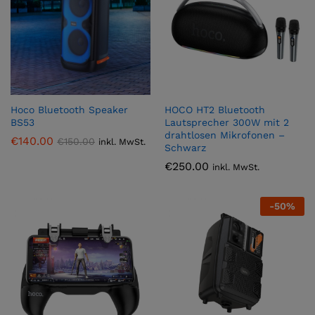
Hoco Bluetooth Speaker
HOCO HT2 Bluetooth
BS53
Lautsprecher 300W mit 2
drahtlosen Mikrofonen –
€
140.00
€
150.00
inkl. MwSt.
Schwarz
€
250.00
inkl. MwSt.
-
50
%