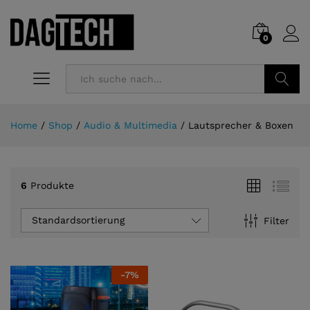
0
Suchen
Home
/
Shop
/
Audio & Multimedia
/
Lautsprecher & Boxen
6
Produkte
Standardsortierung
Filter
-
7
%