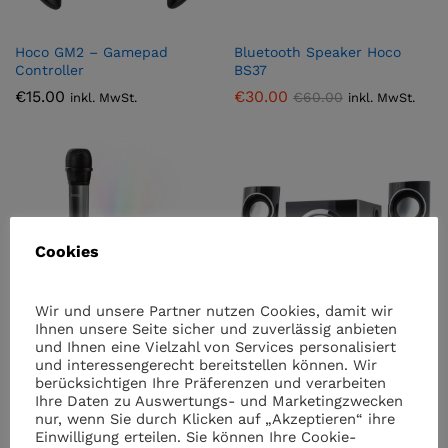
Hoco GM2 – Gamepad
Bluetooth Speaker Hoco
Controller
BS37
€
15.00
€
30.00
€
60.00
inkl. MwSt.
inkl. MwSt.
Cookies
Wir und unsere Partner nutzen Cookies, damit wir
Ihnen unsere Seite sicher und zuverlässig anbieten
und Ihnen eine Vielzahl von Services personalisiert
Hoco Karaoke Set Bs41 –
Ednet SubWoofer System 2.1
und interessengerecht bereitstellen können. Wir
Bluetooth Speaker
11W RMS 3,5mm Stecker,
berücksichtigen Ihre Präferenzen und verarbeiten
Schwarz, Holz
Ihre Daten zu Auswertungs- und Marketingzwecken
€
75.00
inkl. MwSt.
nur, wenn Sie durch Klicken auf „Akzeptieren“ ihre
€
30.00
inkl. MwSt.
Einwilligung erteilen. Sie können Ihre Cookie-