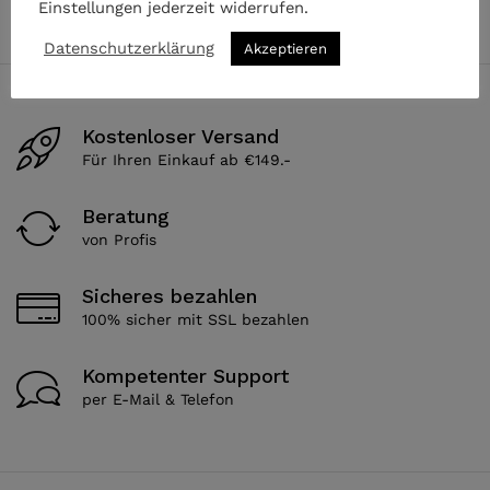
Einstellungen jederzeit widerrufen.
Datenschutzerklärung
Akzeptieren
Kostenloser Versand
Für Ihren Einkauf ab €149.-
Beratung
von Profis
Sicheres bezahlen
100% sicher mit SSL bezahlen
Kompetenter Support
per E-Mail & Telefon