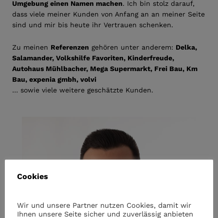
Umgebung einen Namen machen
. Ich bin stolz darauf,
dass viele meiner Kunden von Anfang an an meiner Seite
sind und mir bis heute ihr Vertrauen schenken.
Zu meinen
Referenzen
gehören unter anderem:
Delka,
Salamander,
Volkshilfe Favoriten,
Kinderfreude,
Autohaus Mühlbacher,
Mega Supermarkt,
Frei Bau,
Km
Bau,
expenia gmbh,
volvi
… sowie viele weitere geschätzte Kunden.
Cookies
Wir und unsere Partner nutzen Cookies, damit wir
Ihnen unsere Seite sicher und zuverlässig anbieten