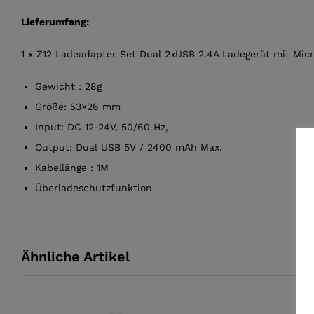
Lieferumfang:
1 x Z12 Ladeadapter Set Dual 2xUSB 2.4A Ladegerät mit Mic
Gewicht : 28g
Größe: 53×26 mm
Input: DC 12-24V, 50/60 Hz,
Output: Dual USB 5V / 2400 mAh Max.
Kabellänge : 1M
Überladeschutzfunktion
Ähnliche Artikel