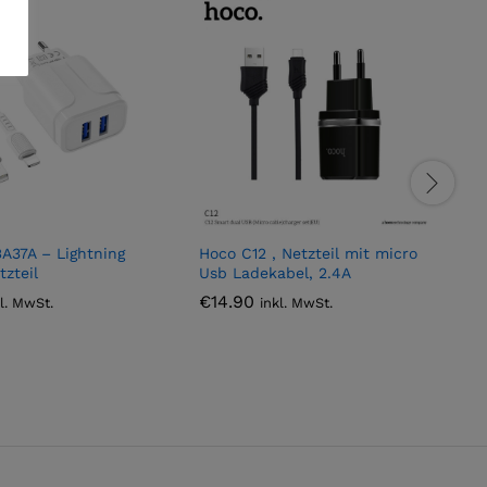
A37A – Lightning
Hoco C12 , Netzteil mit micro
B
tzteil
Usb Ladekabel, 2.4A
K
€
14.90
kl. MwSt.
inkl. MwSt.