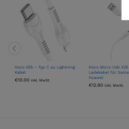
Hoco X55 – Typ C zu Lightning
Hoco Micro Usb X25 
Kabel
Ladekabel für Sams
Huawei
€
10.00
inkl. MwSt.
€
12.90
inkl. MwSt.