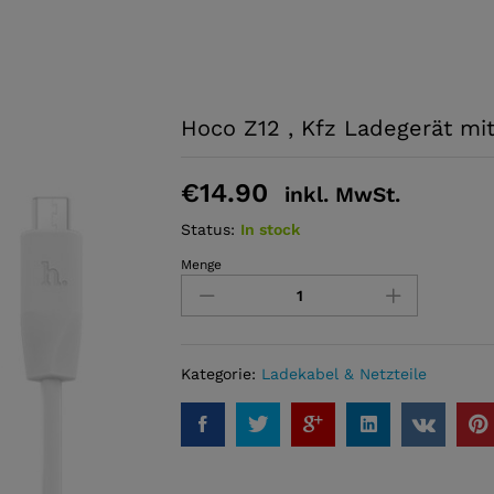
Hoco Z12 , Kfz Ladegerät mi
€
14.90
inkl. MwSt.
Status:
In stock
Menge
Hoco
Z12
,
Kfz
Ladegerät
Kategorie:
Ladekabel & Netzteile
mit
Micro
Usb
Ladekabel
,