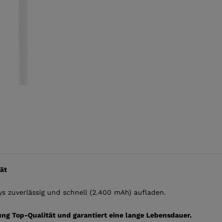
2.4A
quantity
ät
s zuverlässig und schnell (2.400 mAh) aufladen.
ng Top-Qualität und garantiert eine lange Lebensdauer.