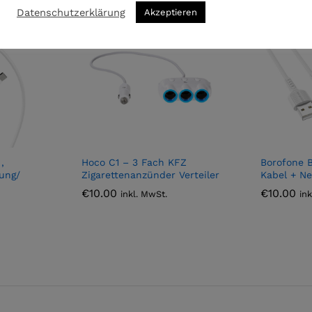
Datenschutzerklärung
Akzeptieren
,
Hoco C1 – 3 Fach KFZ
Borofone B
ung/
Zigarettenanzünder Verteiler
Kabel + Ne
€
10.00
€
10.00
inkl. MwSt.
in