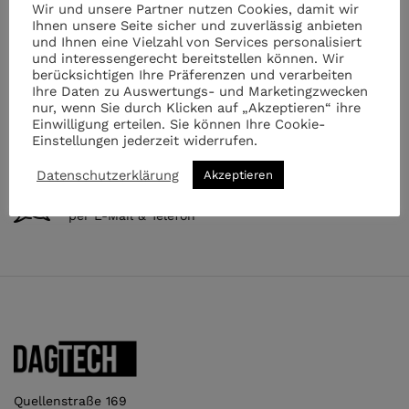
Wir und unsere Partner nutzen Cookies, damit wir
Für Ihren Einkauf ab €149.-
Ihnen unsere Seite sicher und zuverlässig anbieten
und Ihnen eine Vielzahl von Services personalisiert
und interessengerecht bereitstellen können. Wir
Beratung
berücksichtigen Ihre Präferenzen und verarbeiten
von Profis
Ihre Daten zu Auswertungs- und Marketingzwecken
nur, wenn Sie durch Klicken auf „Akzeptieren“ ihre
Einwilligung erteilen. Sie können Ihre Cookie-
Sicheres bezahlen
Einstellungen jederzeit widerrufen.
100% sicher mit SSL bezahlen
Datenschutzerklärung
Akzeptieren
Kompetenter Support
per E-Mail & Telefon
Quellenstraße 169