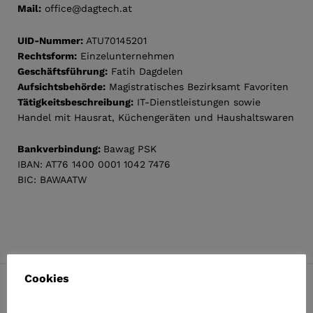
Mail:
office@dagtech.at
UID-Nummer:
ATU70145201
Rechtsform:
Einzelunternehmen
Geschäftsführung:
Fatih Dagdelen
Aufsichtsbehörde:
Magistratisches Bezirksamt Favoriten
Tätigkeitsbeschreibung:
IT-Dienstleistungen sowie
Handel mit Hausrat, Küchengeräten und Haushaltswaren
Bankverbindung:
Bawag PSK
IBAN: AT76 1400 0001 1042 7476
BIC: BAWAATW
Cookies
Kostenloser Versand