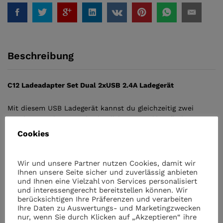
2.4A
quantity
Beschreibung
C12 Ladeadapter Set Dual 2xUSB 2.4A Ladegerät
Mit diesem USB Ladegerät kannst du gleichzeitig zwei
Handys zuverlässig und schnell (2.400 mAh) aufladen.
Cookies
Das Premium-micro Usb Kabel besitzt hinsichtlich
Verarbeitung Top-Qualität und garantiert eine lange
Wir und unsere Partner nutzen Cookies, damit wir
Lebensdauer.
Ihnen unsere Seite sicher und zuverlässig anbieten
und Ihnen eine Vielzahl von Services personalisiert
Lieferumfang:
und interessengerecht bereitstellen können. Wir
berücksichtigen Ihre Präferenzen und verarbeiten
Ihre Daten zu Auswertungs- und Marketingzwecken
1 x C12 Ladeadapter Set Dual 2xUSB 2.4A Ladegerät mit
nur, wenn Sie durch Klicken auf „Akzeptieren“ ihre
micro Usb Ladekabel