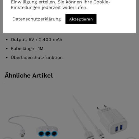
Einwilligung erteilen. Sie können Ihre Cookie-
Einstellungen jederzeit widerrufen.
Gewicht : 66g
Datenschutzerklärung
Akzeptieren
Größe: 80x40x18 mm
Input: AC 100-240V, 50/60 Hz,
Output: 5V / 2.400 mAh
Kabellänge : 1M
Überladeschutzfunktion
Ähnliche Artikel