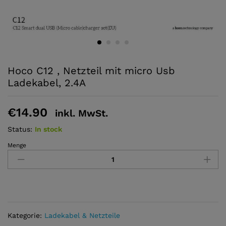
Hoco C12 , Netzteil mit micro Usb
Ladekabel, 2.4A
€
14.90
inkl. MwSt.
Status:
In stock
Menge
Hoco
C12
,
Netzteil
mit
micro
Usb
Kategorie:
Ladekabel & Netzteile
Ladekabel,