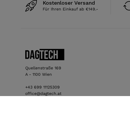
Kostenloser Versand
Für Ihren Einkauf ab €149.-
Quellenstraße 169
A - 1100 Wien
+43 699 11125309
office@dagtech.at