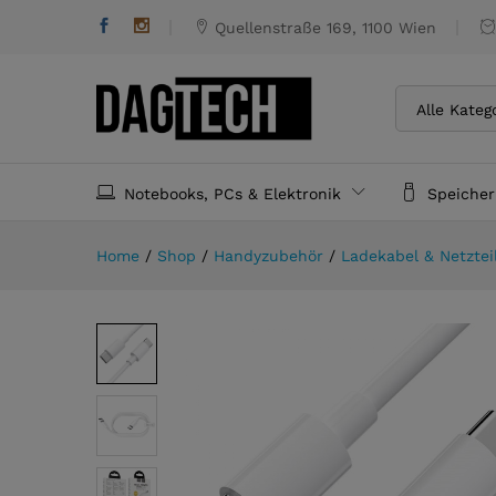
Hoco X51 - Type C zu Type C
Quellenstraße 169, 1100 Wien
Alle Kateg
Notebooks, PCs & Elektronik
Speiche
Home
/
Shop
/
Handyzubehör
/
Ladekabel & Netztei