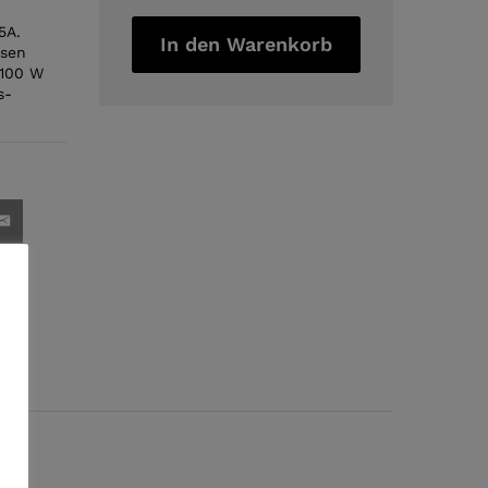
C
5A.
zu
In den Warenkorb
ssen
Type
 100 W
C
s-
Kabel
quantity