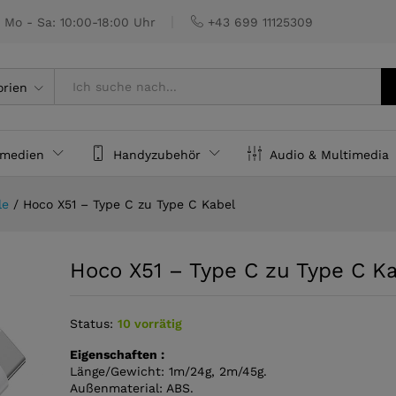
 Kabel
€
Mo - Sa: 10:00-18:00 Uhr
+43 699 11125309
orien
rmedien
Handyzubehör
Audio & Multimedia
le
/
Hoco X51 – Type C zu Type C Kabel
Hoco X51 – Type C zu Type C K
Status:
10 vorrätig
Eigenschaften :
Länge/Gewicht: 1m/24g, 2m/45g.
Außenmaterial: ABS.