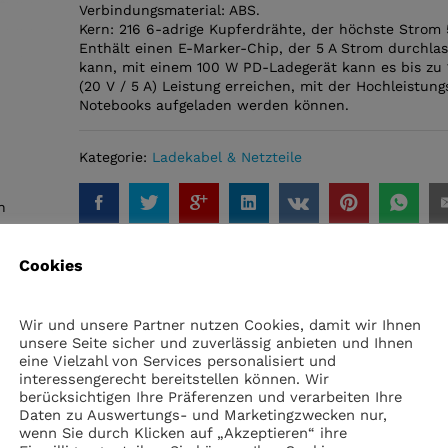
Verbindungsmaterial: ABS.
Kern: 216 6-adrige Kupferdrähte, der höchste Strom 
Enthält einen E-Marker-Chip, der 5 A Strom durchla
kann, mit einem 100 W PD-Ladegerät kann es bis zu
(20 V / 5 A) Leistung erreichen, mit der Hochleistung
Notebooks aufgeladen werden können.
Kategorie:
Ladekabel & Netzteile
n
Cookies
Wir und unsere Partner nutzen Cookies, damit wir Ihnen
unsere Seite sicher und zuverlässig anbieten und Ihnen
eine Vielzahl von Services personalisiert und
interessengerecht bereitstellen können. Wir
berücksichtigen Ihre Präferenzen und verarbeiten Ihre
Daten zu Auswertungs- und Marketingzwecken nur,
wenn Sie durch Klicken auf „Akzeptieren“ ihre