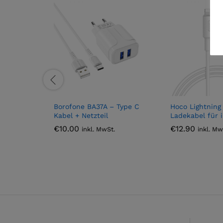
Borofone BA37A – Type C
Hoco Lightning 
Kabel + Netzteil
Ladekabel für 
€
10.00
€
12.90
inkl. MwSt.
inkl. Mw