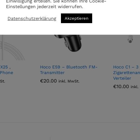
Einwilligung erteilen. Sie können Ihre Cookie-
Einstellungen jederzeit widerrufen.
Datenschutzerklärung
Akzeptieren
X25 ,
Hoco E59 – Bluetooth FM-
Hoco C1 – 3
iPhone
Transmitter
Zigarettena
Verteiler
€
20.00
St.
inkl. MwSt.
€
10.00
inkl