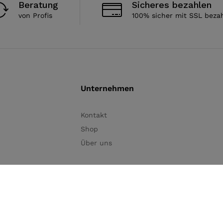
Beratung
Sicheres bezahlen
von Profis
100% sicher mit SSL beza
Unternehmen
Kontakt
Shop
Über uns