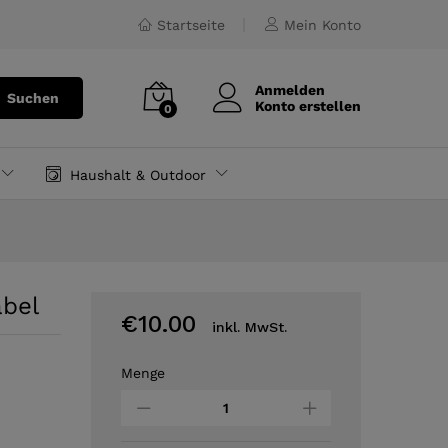
10.00
In den Warenkorb
inkl. MwSt.
Startseite
Mein Konto
Anmelden
Suchen
Konto erstellen
0
Haushalt & Outdoor
abel
€
10.00
inkl. MwSt.
Menge
Hoco
X51
-
Type