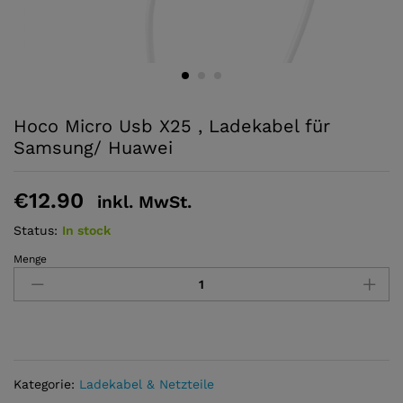
Hoco Micro Usb X25 , Ladekabel für
Samsung/ Huawei
€
12.90
inkl. MwSt.
Status:
In stock
Menge
Hoco
Micro
Usb
X25
,
Ladekabel
für
Kategorie:
Ladekabel & Netzteile
Samsung/