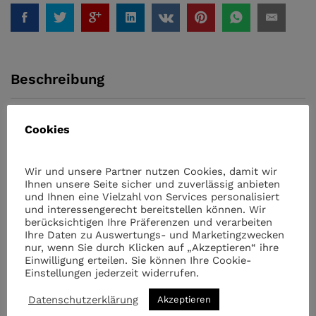
Huawei
quantity
Beschreibung
Hoco X25 Micro zu USB 2.0 Datenkabel für Samsung /
Cookies
Huawei
Laden und synchronisieren Sie 2in1
Wir und unsere Partner nutzen Cookies, damit wir
Ihnen unsere Seite sicher und zuverlässig anbieten
Laden Sie Ihr Samsung oder Huawei mit diesem
und Ihnen eine Vielzahl von Services personalisiert
Datenkabel auf
und interessengerecht bereitstellen können. Wir
berücksichtigen Ihre Präferenzen und verarbeiten
Praktisch zum Mitnehmen und sehr flexibel
Ihre Daten zu Auswertungs- und Marketingzwecken
Version: USB 2.0
nur, wenn Sie durch Klicken auf „Akzeptieren“ ihre
Einwilligung erteilen. Sie können Ihre Cookie-
Dreifache Anti-Interferenz-Abschirmung
Einstellungen jederzeit widerrufen.
Vernickelte Kontakte
Datenschutzerklärung
Akzeptieren
Aluminiumgehäuse