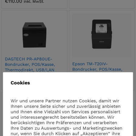
€
110.00
inkl. MwSt.
DAGTECH PR-AP80UE-
Epson TM-T20IV-
Bondrucker, POS/Kasse,
Bondrucker, POS/Kasse,
Thermodirekt, USB/LAN
Thermodirekt, USB/Seriell
€
150.00
inkl. MwSt.
Cookies
€
180.00
inkl. MwSt.
Wir und unsere Partner nutzen Cookies, damit wir
Ihnen unsere Seite sicher und zuverlässig anbieten
und Ihnen eine Vielzahl von Services personalisiert
und interessengerecht bereitstellen können. Wir
berücksichtigen Ihre Präferenzen und verarbeiten
Ihre Daten zu Auswertungs- und Marketingzwecken
nur, wenn Sie durch Klicken auf „Akzeptieren“ ihre