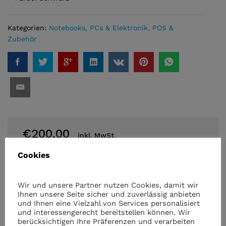
Kategorien:
Notebooks, PCs & Elektronik
,
POS &
Zubehör
€
200.00
inkl. MwSt.
Cookies
Menge
BIXOLON
SRP
330iii
Wir und unsere Partner nutzen Cookies, damit wir
-
Ihnen unsere Seite sicher und zuverlässig anbieten
und Ihnen eine Vielzahl von Services personalisiert
Bondrucker,
und interessengerecht bereitstellen können. Wir
POS/Kasse,
In den Warenkorb
berücksichtigen Ihre Präferenzen und verarbeiten