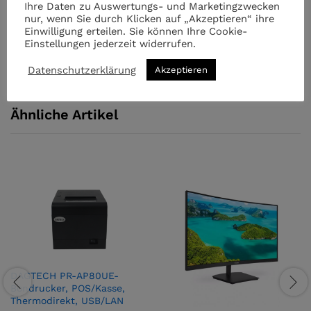
Thermodirekt,
Ihre Daten zu Auswertungs- und Marketingzwecken
USB/LAN
nur, wenn Sie durch Klicken auf „Akzeptieren“ ihre
Einwilligung erteilen. Sie können Ihre Cookie-
quantity
Einstellungen jederzeit widerrufen.
Datenschutzerklärung
Akzeptieren
Ähnliche Artikel
DAGTECH PR-AP80UE-
Bondrucker, POS/Kasse,
Thermodirekt, USB/LAN