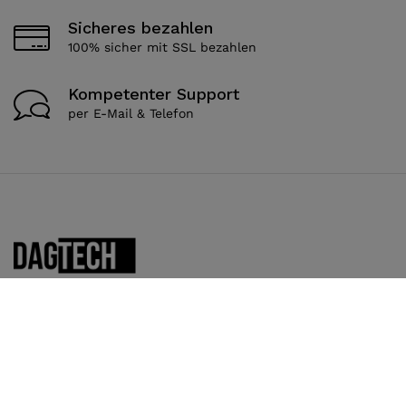
Sicheres bezahlen
100% sicher mit SSL bezahlen
Kompetenter Support
per E-Mail & Telefon
Quellenstraße 169
A - 1100 Wien
+43 699 11125309
office@dagtech.at