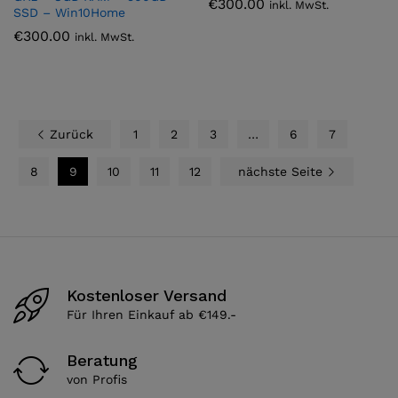
€
300.00
inkl. MwSt.
SSD – Win10Home
€
300.00
inkl. MwSt.
Zurück
1
2
3
…
6
7
8
9
10
11
12
nächste Seite
Kostenloser Versand
Für Ihren Einkauf ab €149.-
Beratung
von Profis