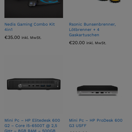
Nedis Gaming Combo Kit
Rsonic Bunsenbrenner,
4in1
Lötbrenner + 4
Gaskartuschen
€
35.00
inkl. MwSt.
€
20.00
inkl. MwSt.
Mini Pc – HP Elitedesk 600
Mini Pc – HP ProDesk 600
G2 – Core i5-6500T @ 2,5
G3 USFF
GHz – 8GB RAM – 500GB