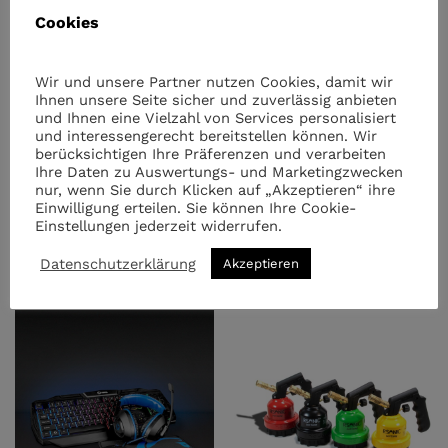
Cookies
Wir und unsere Partner nutzen Cookies, damit wir
Ihnen unsere Seite sicher und zuverlässig anbieten
und Ihnen eine Vielzahl von Services personalisiert
und interessengerecht bereitstellen können. Wir
berücksichtigen Ihre Präferenzen und verarbeiten
Ihre Daten zu Auswertungs- und Marketingzwecken
nur, wenn Sie durch Klicken auf „Akzeptieren“ ihre
28 x Defort 227gr MSF1a
Einwilligung erteilen. Sie können Ihre Cookie-
€
40.00
€
50.00
inkl. MwSt.
28 x Roland Germany 227gr
Einstellungen jederzeit widerrufen.
MSF1a
Datenschutzerklärung
Akzeptieren
€
50.00
inkl. MwSt.