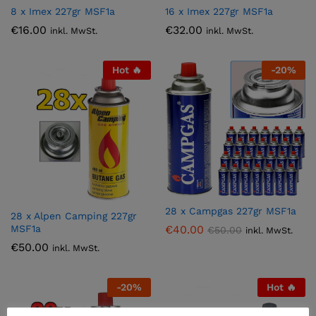
8 x Imex 227gr MSF1a
16 x Imex 227gr MSF1a
€
16.00
€
32.00
inkl. MwSt.
inkl. MwSt.
Hot 🔥
-
20
%
28 x Campgas 227gr MSF1a
28 x Alpen Camping 227gr
€
40.00
MSF1a
€
50.00
inkl. MwSt.
€
50.00
inkl. MwSt.
-
20
%
Hot 🔥