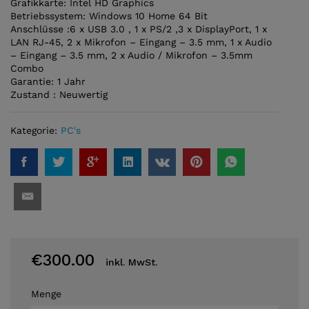
Grafikkarte: Intel HD Graphics
Betriebssystem: Windows 10 Home 64 Bit
Anschlüsse :6 x USB 3.0 , 1 x PS/2 ,3 x DisplayPort, 1 x
LAN RJ-45, 2 x Mikrofon – Eingang – 3.5 mm, 1 x Audio
– Eingang – 3.5 mm, 2 x Audio / Mikrofon – 3.5mm
Combo
Garantie: 1 Jahr
Zustand : Neuwertig
Kategorie:
PC's
€
300.00
inkl. MwSt.
Menge
Mini