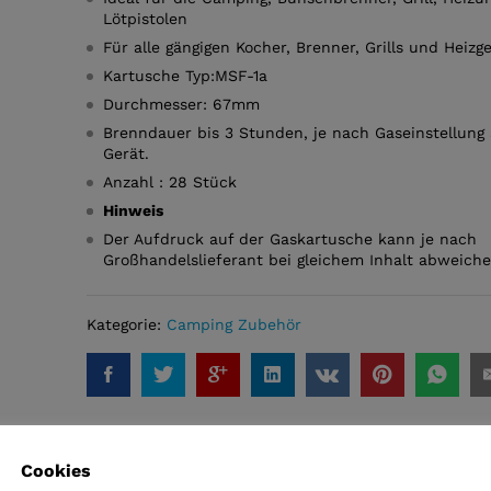
Lötpistolen
Für alle gängigen Kocher, Brenner, Grills und Heizg
Kartusche Typ:MSF-1a
Durchmesser: 67mm
Brenndauer bis 3 Stunden, je nach Gaseinstellung
Gerät.
Anzahl : 28 Stück
Hinweis
Der Aufdruck auf der Gaskartusche kann je nach
Großhandelslieferant bei gleichem Inhalt abweiche
Kategorie:
Camping Zubehör
Cookies