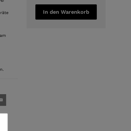
227gr
MSF1a
In den Warenkorb
eräte
quantity
 am
n.