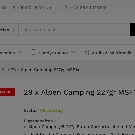
SF1a
€
Mo - Sa: 10:00-18:00 Uhr
+43 699 11125309
orien
rmedien
Handyzubehör
Audio & Multimedia
hör
/
28 x Alpen Camping 227gr MSF1a
28 x Alpen Camping 227gr MSF
Hot 🔥
Status:
79 vorrätig
Eigenschaften :
Alpen Camping ® 227g Butan Gaskartusche mit Ven
Ideal für die Camping, Bunsenbrenner, Grill, Heizun