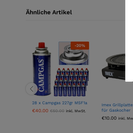
Ähnliche Artikel
-
20
%
28 x Campgas 227gr MSF1a
Imex Grillplatte
€
40.00
für Gaskocher
€
50.00
inkl. MwSt.
€
10.00
inkl. Mw