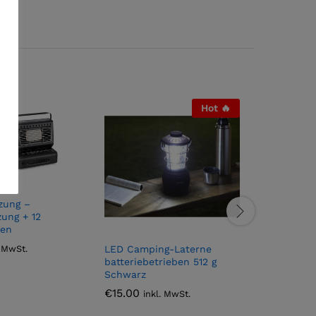
Hot 🔥
36 x Rol
zung –
C 206
ung + 12
hen
€
60.00
. MwSt.
LED Camping-Laterne
batteriebetrieben 512 g
Schwarz
€
15.00
inkl. MwSt.