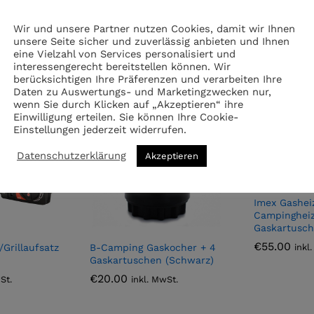
Wir und unsere Partner nutzen Cookies, damit wir Ihnen
unsere Seite sicher und zuverlässig anbieten und Ihnen
eine Vielzahl von Services personalisiert und
interessengerecht bereitstellen können. Wir
berücksichtigen Ihre Präferenzen und verarbeiten Ihre
Daten zu Auswertungs- und Marketingzwecken nur,
wenn Sie durch Klicken auf „Akzeptieren“ ihre
Hot 🔥
Einwilligung erteilen. Sie können Ihre Cookie-
Einstellungen jederzeit widerrufen.
Datenschutzerklärung
Akzeptieren
Imex Gashei
Campingheiz
Gaskartusc
€
55.00
/Grillaufsatz
B-Camping Gaskocher + 4
inkl
Gaskartuschen (Schwarz)
€
20.00
St.
inkl. MwSt.