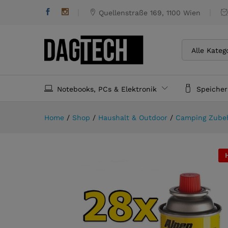
28 x Alpen Camping 227gr M
Quellenstraße 169, 1100 Wien
Alle Kateg
Notebooks, PCs & Elektronik
Speiche
Home
/
Shop
/
Haushalt & Outdoor
/
Camping Zube