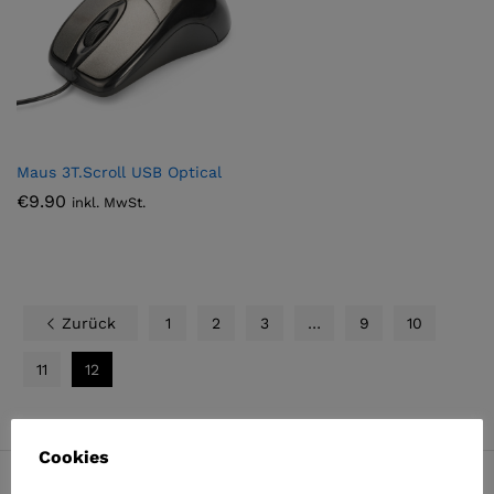
Maus 3T.Scroll USB Optical
€
9.90
inkl. MwSt.
Zurück
1
2
3
…
9
10
11
12
Cookies