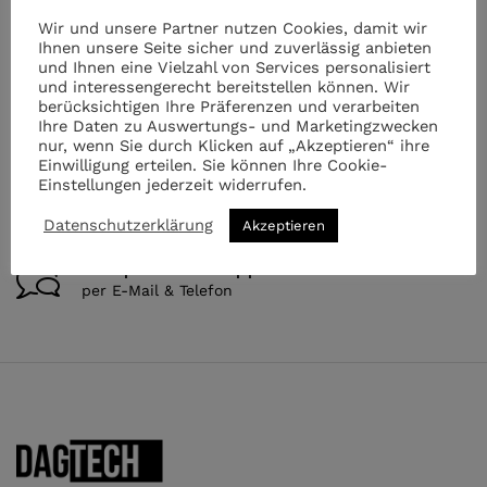
Kostenloser Versand
Wir und unsere Partner nutzen Cookies, damit wir
Ihnen unsere Seite sicher und zuverlässig anbieten
Für Ihren Einkauf ab €149.-
und Ihnen eine Vielzahl von Services personalisiert
und interessengerecht bereitstellen können. Wir
berücksichtigen Ihre Präferenzen und verarbeiten
Beratung
Ihre Daten zu Auswertungs- und Marketingzwecken
von Profis
nur, wenn Sie durch Klicken auf „Akzeptieren“ ihre
Einwilligung erteilen. Sie können Ihre Cookie-
Einstellungen jederzeit widerrufen.
Sicheres bezahlen
100% sicher mit SSL bezahlen
Datenschutzerklärung
Akzeptieren
Kompetenter Support
per E-Mail & Telefon