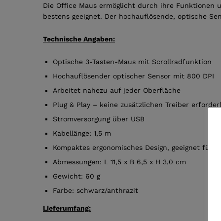
Die Office Maus ermöglicht durch ihre Funktionen 
bestens geeignet. Der hochauflösende, optische Sen
Technische Angaben:
Optische 3-Tasten-Maus mit Scrollradfunktion
Hochauflösender optischer Sensor mit 800 DPI
Arbeitet nahezu auf jeder Oberfläche
Plug & Play – keine zusätzlichen Treiber erforder
Stromversorgung über USB
Kabellänge: 1,5 m
Kompaktes ergonomisches Design, geeignet für 
Abmessungen: L 11,5 x B 6,5 x H 3,0 cm
Gewicht: 60 g
Farbe: schwarz/anthrazit
Lieferumfang: