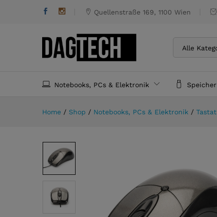
Maus 3T.Scroll USB Optical
Quellenstraße 169, 1100 Wien
Alle Kateg
Notebooks, PCs & Elektronik
Speiche
Home
/
Shop
/
Notebooks, PCs & Elektronik
/
Tasta