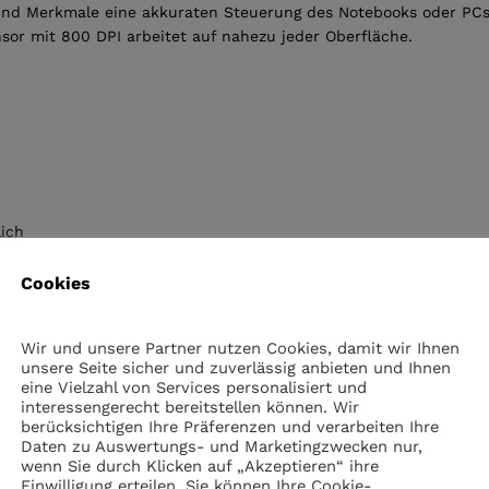
und Merkmale eine akkuraten Steuerung des Notebooks oder PCs. Z
sor mit 800 DPI arbeitet auf nahezu jeder Oberfläche.
lich
Cookies
Links- und Rechtshänder
Wir und unsere Partner nutzen Cookies, damit wir Ihnen
unsere Seite sicher und zuverlässig anbieten und Ihnen
eine Vielzahl von Services personalisiert und
interessengerecht bereitstellen können. Wir
berücksichtigen Ihre Präferenzen und verarbeiten Ihre
Daten zu Auswertungs- und Marketingzwecken nur,
wenn Sie durch Klicken auf „Akzeptieren“ ihre
Einwilligung erteilen. Sie können Ihre Cookie-