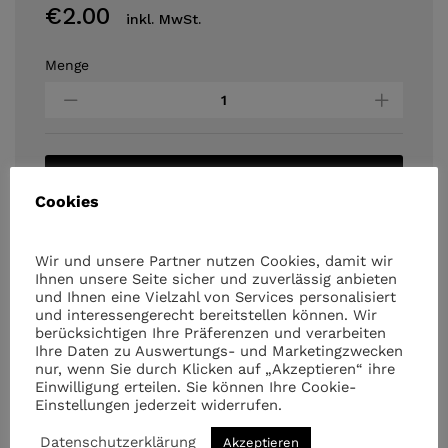
€
2.00
inkl. MwSt.
Menge
Varta
Superlife
C
Batterie
2
Stück
In den Warenkorb
Cookies
quantity
Wir und unsere Partner nutzen Cookies, damit wir
Ihnen unsere Seite sicher und zuverlässig anbieten
und Ihnen eine Vielzahl von Services personalisiert
und interessengerecht bereitstellen können. Wir
berücksichtigen Ihre Präferenzen und verarbeiten
Ihre Daten zu Auswertungs- und Marketingzwecken
Ähnliche Artikel
nur, wenn Sie durch Klicken auf „Akzeptieren“ ihre
Einwilligung erteilen. Sie können Ihre Cookie-
Einstellungen jederzeit widerrufen.
Datenschutzerklärung
Akzeptieren