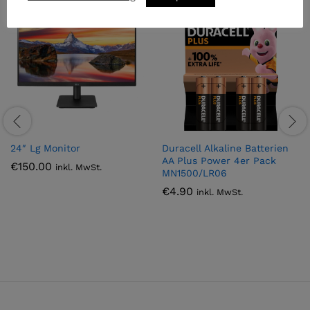
24″ Lg Monitor
Duracell Alkaline Batterien
AA Plus Power 4er Pack
€
150.00
inkl. MwSt.
MN1500/LR06
€
4.90
inkl. MwSt.