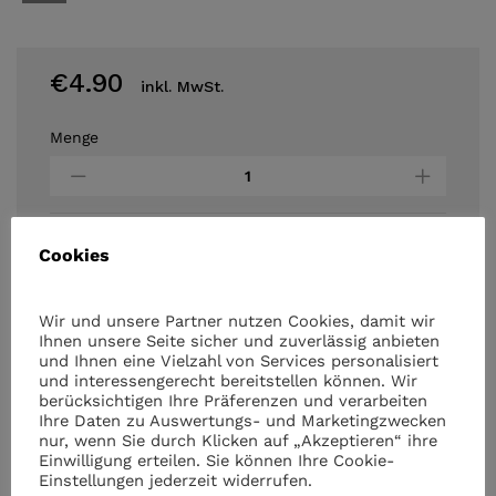
€
4.90
inkl. MwSt.
Menge
Duracell
Alkaline
Batterien
AA
Plus
Cookies
Power
In den Warenkorb
4er
Pack
Wir und unsere Partner nutzen Cookies, damit wir
MN1500/LR06
Ihnen unsere Seite sicher und zuverlässig anbieten
und Ihnen eine Vielzahl von Services personalisiert
quantity
und interessengerecht bereitstellen können. Wir
berücksichtigen Ihre Präferenzen und verarbeiten
Ihre Daten zu Auswertungs- und Marketingzwecken
nur, wenn Sie durch Klicken auf „Akzeptieren“ ihre
Einwilligung erteilen. Sie können Ihre Cookie-
Ähnliche Artikel
Einstellungen jederzeit widerrufen.