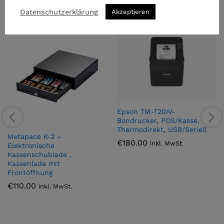
Datenschutzerklärung
Akzeptieren
Epson TM-T20IV-
Bondrucker, POS/Kasse,
Thermodirekt, USB/Seriell
Metapace K-2 –
€
180.00
inkl. MwSt.
Elektronische
Kassenschublade ,
Kassenlade mit
Frontöffnung
€
110.00
inkl. MwSt.