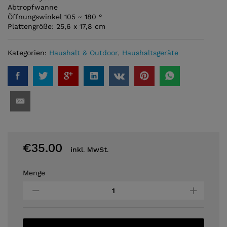
Abtropfwanne
Öffnungswinkel 105 ~ 180 °
Plattengröße: 25,6 x 17,8 cm
Kategorien:
Haushalt & Outdoor
,
Haushaltsgeräte
€
35.00
inkl. MwSt.
Menge
Nedis
Kontakt
Grill
1600Watt
quantity