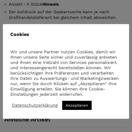
Anzahl : 4 Stück
Hinweis
Der Aufdruck auf der Gaskartusche kann je nach
Großhandelslieferant bei gleichem Inhalt abweichen.
Cookies
Menge
4
x
Imex
Wir und unsere Partner nutzen Cookies, damit wir
227gr
Ihnen unsere Seite sicher und zuverlässig anbieten
MSF1a
und Ihnen eine Vielzahl von Services personalisiert
und interessengerecht bereitstellen können. Wir
quantity
berücksichtigen Ihre Präferenzen und verarbeiten
Kategorien:
Camping Zubehör
,
Haushalt & Outdoor
Ihre Daten zu Auswertungs- und Marketingzwecken
nur, wenn Sie durch Klicken auf „Akzeptieren“ ihre
Einwilligung erteilen. Sie können Ihre Cookie-
Einstellungen jederzeit widerrufen.
Datenschutzerklärung
Akzeptieren
Ähnliche Artikel