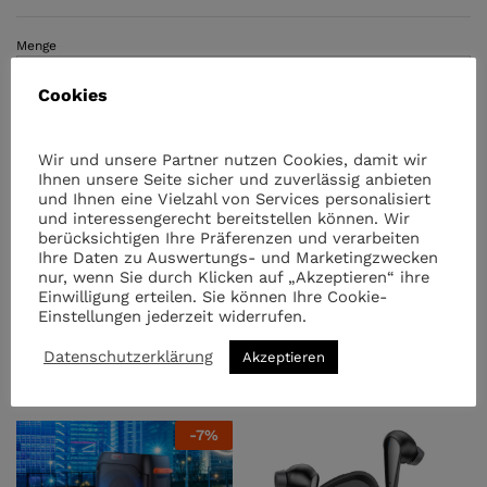
Menge
Hoco
E51
Cookies
-
FM
Transmitter
Wir und unsere Partner nutzen Cookies, damit wir
quantity
Ihnen unsere Seite sicher und zuverlässig anbieten
Kategorien:
Audio & Multimedia
,
Audio-Kabeln
und Ihnen eine Vielzahl von Services personalisiert
und interessengerecht bereitstellen können. Wir
berücksichtigen Ihre Präferenzen und verarbeiten
Ihre Daten zu Auswertungs- und Marketingzwecken
nur, wenn Sie durch Klicken auf „Akzeptieren“ ihre
Einwilligung erteilen. Sie können Ihre Cookie-
Einstellungen jederzeit widerrufen.
Ähnliche Artikel
Datenschutzerklärung
Akzeptieren
-
7
%