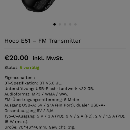
Hoco E51 – FM Transmitter
€
20.00
inkl. MwSt.
Status:
5 vorrätig
Eigenschaften :
BT-Spezifikation: BT V5.0 JL.
Unterstützung: USB-Flash-Laufwerk <32 GB.
Audioformat: MP3 / WMA / WAV.
FM-Übertragungsentfernung: 5 Meter
Ausgang USB-A: 5V / 2,1A (ein Port), dualer USB-A-
Gesamtausgang 5V / 3,1A.
Typ-C-Ausgang: 5 V / 3 A (PD), 9 V / 2 A (PD), 2 V / 1,5 A (PD),
18 W (max.).
Größe: 70*46*46mm, Gewicht: 31g.