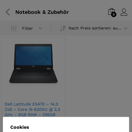
Notebook & Zubehör
0
Nach Preis sortieren: aufsteigend
Filter
Dell Latitude E5470 – 14,0
Zoll – Core i5-6200U @ 2,3
GHz – 8GB RAM – 256GB
SSD – WXGA (1366×768) –
Webcam – Win10Home
Cookies