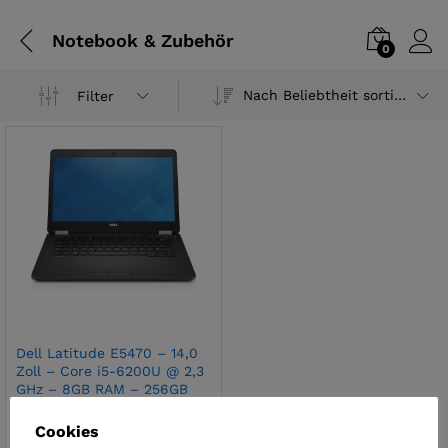
Notebook & Zubehör
0
Nach Beliebtheit sortiert
Filter
Dell Latitude E5470 – 14,0
Zoll – Core i5-6200U @ 2,3
GHz – 8GB RAM – 256GB
SSD – WXGA (1366×768) –
Webcam – Win10Home
Cookies