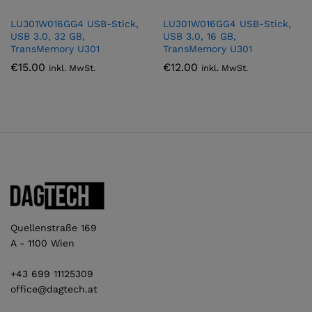
LU301W016GG4 USB-Stick,
LU301W016GG4 USB-Stick,
USB 3.0, 32 GB,
USB 3.0, 16 GB,
TransMemory U301
TransMemory U301
€
15.00
€
12.00
inkl. MwSt.
inkl. MwSt.
Quellenstraße 169
A - 1100 Wien
+43 699 11125309
office@dagtech.at