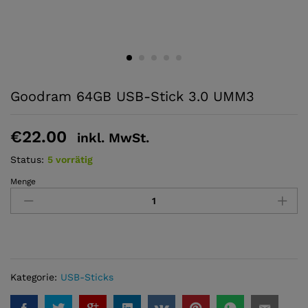
Goodram 64GB USB-Stick 3.0 UMM3
€
22.00
inkl. MwSt.
Status:
5 vorrätig
Menge
Goodram
64GB
USB-
Stick
3.0
UMM3
quantity
Kategorie:
USB-Sticks