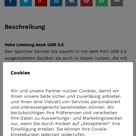
Beschreibung
Hohe Leistung dank USB 3.0
Den Speicher können Sie sowohl in mit dem Port USB 3.0
ausgestatteten Geräten als auch in diesen nutzen, die mit
älteren Versionen der USB-Schnittstelle ausgestattet sind.
GOODRAM UMM3 ist abwärts mit dem Standard USB 2.0
Cookies
kompatibel, aber nur ein Gerät, das USB 3.0 bedient, lässt
voll die schnellen Übertragungen genießen.
Wir und unsere Partner nutzen Cookies, damit wir
Ihnen unsere Seite sicher und zuverlässig anbieten
Verbindung von Klassik und Moderne
und Ihnen eine Vielzahl von Services personalisiert
Das Gehäuse GOODRAM UMM3 ist aus verstärktem
und interessengerecht bereitstellen können. Wir
Kunststoff Piano Black gefertigt. Intensives Rot und eine
berücksichtigen Ihre Präferenzen und verarbeiten
Ihre Daten zu Auswertungs- und Marketingzwecken
originelle Gestaltung des neuen USB-Sticks betonen den
nur, wenn Sie durch Klicken auf „Akzeptieren“ ihre
modernen Charakter des Trägers.
Einwilligung erteilen. Sie können Ihre Cookie-
Einstellungen jederzeit widerrufen.