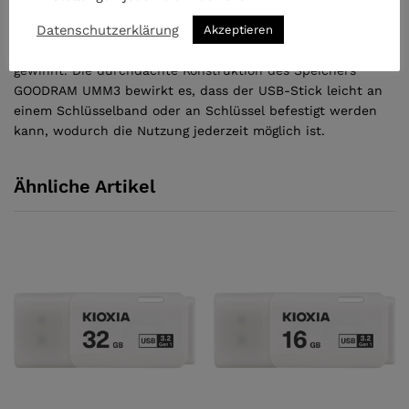
Immer bei Ihnen
Datenschutzerklärung
Klassische Form UMM3 bewirkt es, dass der USB-Stick
Akzeptieren
Anerkennung unter Anhängern praktischer Lösungen
gewinnt. Die durchdachte Konstruktion des Speichers
GOODRAM UMM3 bewirkt es, dass der USB-Stick leicht an
einem Schlüsselband oder an Schlüssel befestigt werden
kann, wodurch die Nutzung jederzeit möglich ist.
Ähnliche Artikel