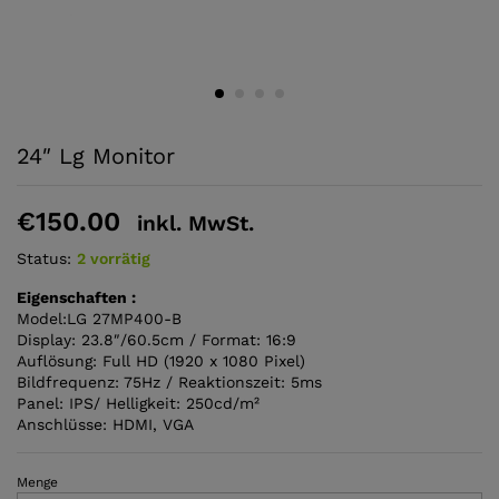
24″ Lg Monitor
€
150.00
inkl. MwSt.
Status:
2 vorrätig
Eigenschaften :
Model:LG 27MP400-B
Display: 23.8″/​60.5cm / Format: 16:9
Auflösung: Full HD (1920 x 1080 Pixel)
Bildfrequenz: 75Hz / Reaktionszeit: 5ms
Panel: IPS/ Helligkeit: 250cd/m²
Anschlüsse: HDMI, VGA
Menge
24"