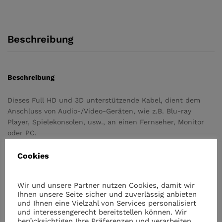
Beschreibung
Beschreibung
Dieses Full HD und 3D unterstützende Kabel, dient dem
Anschluss von Audio-/Video-Geräten, wie z.B. Blu-ray
Player, Spielekonsolen, usw., an einen Fernseher, Monitor
oder PC.
Ausführung
Cookies
3D-tauglich: ja
Transferrate: > 10,2 GB/s
Wir und unsere Partner nutzen Cookies, damit wir
Ihnen unsere Seite sicher und zuverlässig anbieten
Schirmung: Doppelt geschirmt.
und Ihnen eine Vielzahl von Services personalisiert
Länge: 5 Meter
und interessengerecht bereitstellen können. Wir
berücksichtigen Ihre Präferenzen und verarbeiten