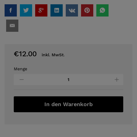
€
12.00
inkl. MwSt.
Menge
DIGITUS
-
Hdmi
Kabel
5M
quantity
In den Warenkorb