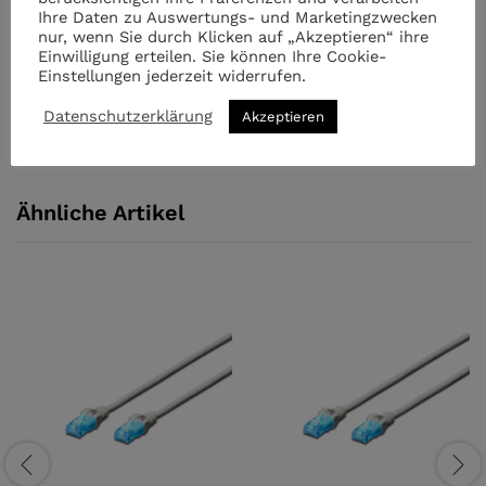
Hinweise
Ihre Daten zu Auswertungs- und Marketingzwecken
nur, wenn Sie durch Klicken auf „Akzeptieren“ ihre
Einwilligung erteilen. Sie können Ihre Cookie-
HDMI® ist eine eingetragene Marke der HDMI Licensing
Einstellungen jederzeit widerrufen.
L.L.C.
Datenschutzerklärung
Akzeptieren
Ähnliche Artikel