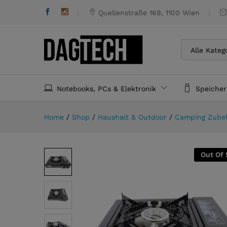
Imex Gaskocher
Quellenstraße 169, 1100 Wien
Alle Kateg
Notebooks, PCs & Elektronik
Speiche
Home
/
Shop
/
Haushalt & Outdoor
/
Camping Zube
Out Of 