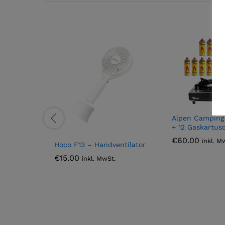
Alpen Camping
+ 12 Gaskartus
€
60.00
inkl. M
Hoco F13 – Handventilator
€
15.00
inkl. MwSt.