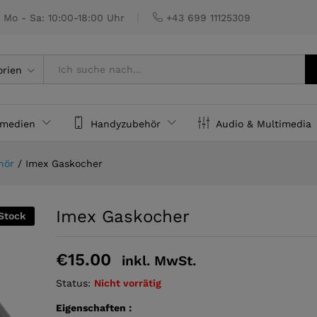
Mo - Sa: 10:00-18:00 Uhr
+43 699 11125309
orien
rmedien
Handyzubehör
Audio & Multimedia
hör
/
Imex Gaskocher
Imex Gaskocher
Stock
€
15.00
inkl. MwSt.
Status:
Nicht vorrätig
Eigenschaften :