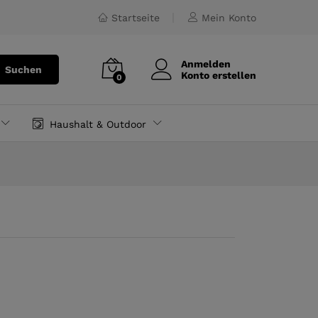
€
15.00
inkl. MwSt.
Startseite
Mein Konto
Anmelden
Suchen
Konto erstellen
0
Haushalt & Outdoor