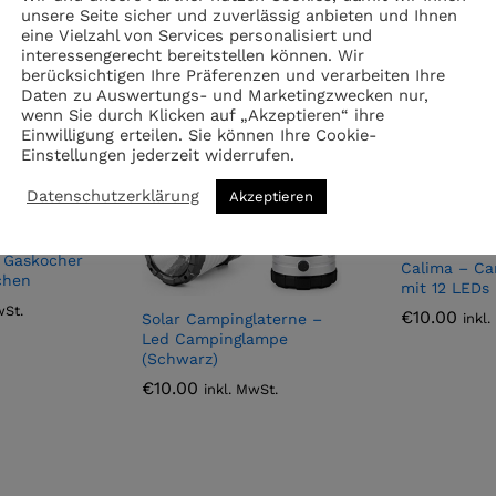
unsere Seite sicher und zuverlässig anbieten und Ihnen
eine Vielzahl von Services personalisiert und
interessengerecht bereitstellen können. Wir
berücksichtigen Ihre Präferenzen und verarbeiten Ihre
Daten zu Auswertungs- und Marketingzwecken nur,
wenn Sie durch Klicken auf „Akzeptieren“ ihre
Einwilligung erteilen. Sie können Ihre Cookie-
Einstellungen jederzeit widerrufen.
Datenschutzerklärung
Akzeptieren
 Gaskocher
Calima – Ca
chen
mit 12 LEDs
wSt.
€
10.00
inkl
Solar Campinglaterne –
Led Campinglampe
(Schwarz)
€
10.00
inkl. MwSt.