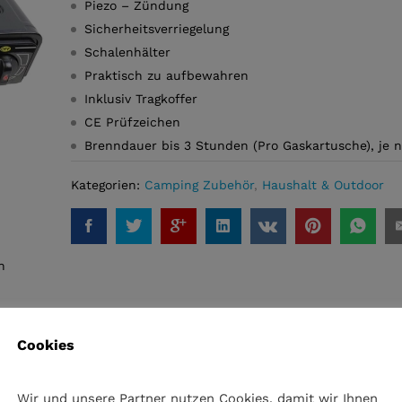
Piezo – Zündung
Sicherheitsverriegelung
Schalenhälter
Praktisch zu aufbewahren
Inklusiv Tragkoffer
CE Prüfzeichen
Brenndauer bis 3 Stunden (Pro Gaskartusche), je n
Kategorien:
Camping Zubehör
,
Haushalt & Outdoor
n
Cookies
Wir und unsere Partner nutzen Cookies, damit wir Ihnen