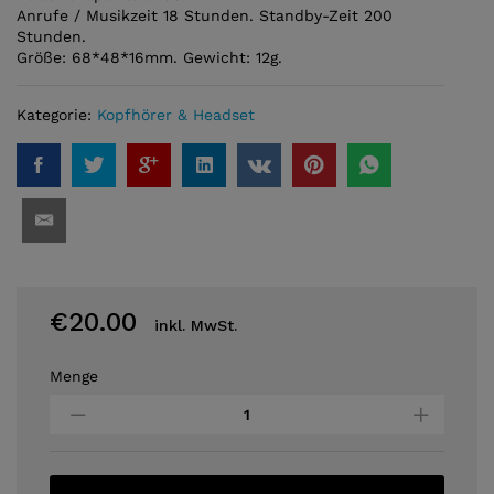
Anrufe / Musikzeit 18 Stunden. Standby-Zeit 200
Stunden.
Größe: 68*48*16mm. Gewicht: 12g.
Kategorie:
Kopfhörer & Headset
€
20.00
inkl. MwSt.
Menge
Hoco
E48
-
Bluetooth
Headset