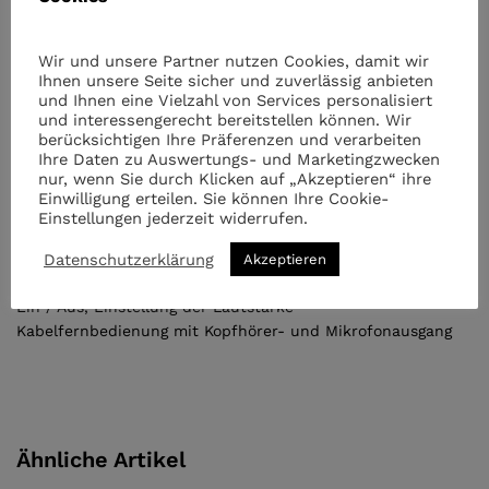
2 x 2,5W RMS Satelliten
Wir und unsere Partner nutzen Cookies, damit wir
Subwoofer:
Ihnen unsere Seite sicher und zuverlässig anbieten
3“ (7,62 cm) Bass-Lautsprecher
und Ihnen eine Vielzahl von Services personalisiert
und interessengerecht bereitstellen können. Wir
Satellitenlautsprecher: 2,25“ (5,71 cm) Lautsprecher
berücksichtigen Ihre Präferenzen und verarbeiten
Ihre Daten zu Auswertungs- und Marketingzwecken
nur, wenn Sie durch Klicken auf „Akzeptieren“ ihre
Maße (BxHxT):
Einwilligung erteilen. Sie können Ihre Cookie-
Subwoofer 130 x 155 x 180 mm
Einstellungen jederzeit widerrufen.
Satelliten 70 x 183 x 95 mm
Datenschutzerklärung
Akzeptieren
Bedienung:
Ein / Aus, Einstellung der Lautstärke
Kabelfernbedienung mit Kopfhörer- und Mikrofonausgang
Ähnliche Artikel