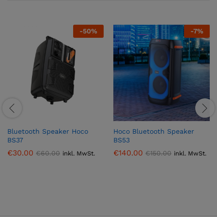
-
50
%
-
7
%
Bluetooth Speaker Hoco
Hoco Bluetooth Speaker
BS37
BS53
€
30.00
€
140.00
€
60.00
€
150.00
inkl. MwSt.
inkl. MwSt.