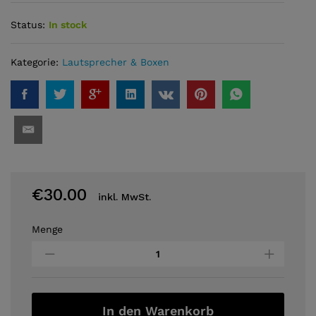
Status:
In stock
Kategorie:
Lautsprecher & Boxen
€
30.00
inkl. MwSt.
Menge
Ednet
SubWoofer
System
2.1
11W
RMS
In den Warenkorb