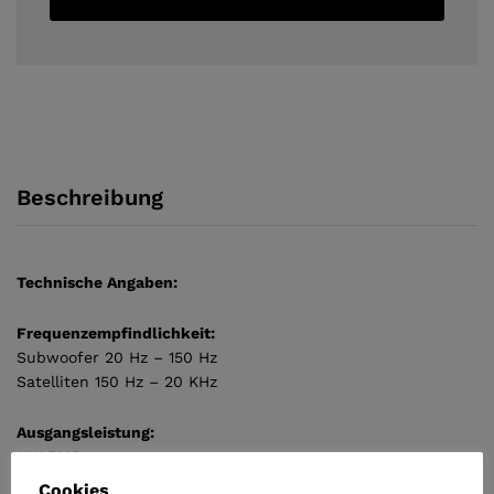
3,5mm
Stecker,
Schwarz,
Holz
quantity
Beschreibung
Technische Angaben:
Frequenzempfindlichkeit:
Subwoofer 20 Hz – 150 Hz
Satelliten 150 Hz – 20 KHz
Ausgangsleistung:
11W RMS
6W RMS Subwoofer
Cookies