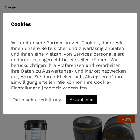
Menge
Nedis
Kontakt
Grill
Cookies
2200Watt
quantity
Wir und unsere Partner nutzen Cookies, damit wir
Ihnen unsere Seite sicher und zuverlässig anbieten
Kategorien:
Haushalt & Outdoor
,
Haushaltsgeräte
und Ihnen eine Vielzahl von Services personalisiert
und interessengerecht bereitstellen können. Wir
berücksichtigen Ihre Präferenzen und verarbeiten
Ihre Daten zu Auswertungs- und Marketingzwecken
nur, wenn Sie durch Klicken auf „Akzeptieren“ ihre
Einwilligung erteilen. Sie können Ihre Cookie-
Einstellungen jederzeit widerrufen.
Ähnliche Artikel
Datenschutzerklärung
Akzeptieren
-
8
%