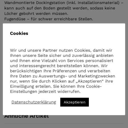
Wandmontierte Dockingstation (inkl. Installationsmaterial) –
kann auch auf den Boden gestellt werden, sodass keine
Löcher gebohrt werden müssen.
Fugendüse – für schwer erreichbare Stellen.
Cookies
Menge
Nedis
Handstaubsauger
75Watt
Wir und unsere Partner nutzen Cookies, damit wir
quantity
Ihnen unsere Seite sicher und zuverlässig anbieten
und Ihnen eine Vielzahl von Services personalisiert
und interessengerecht bereitstellen können. Wir
berücksichtigen Ihre Präferenzen und verarbeiten
Kategorien:
Haushalt & Outdoor
,
Haushaltsgeräte
Ihre Daten zu Auswertungs- und Marketingzwecken
nur, wenn Sie durch Klicken auf „Akzeptieren“ ihre
Einwilligung erteilen. Sie können Ihre Cookie-
Einstellungen jederzeit widerrufen.
Datenschutzerklärung
Akzeptieren
Ähnliche Artikel