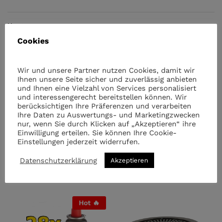
Menge
B-
Camping
Cookies
Gaskocher
+
Wir und unsere Partner nutzen Cookies, damit wir
4
Ihnen unsere Seite sicher und zuverlässig anbieten
Gaskartuschen
und Ihnen eine Vielzahl von Services personalisiert
(Schwarz)
Kategorie:
Camping Zubehör
und interessengerecht bereitstellen können. Wir
quantity
berücksichtigen Ihre Präferenzen und verarbeiten
Ihre Daten zu Auswertungs- und Marketingzwecken
nur, wenn Sie durch Klicken auf „Akzeptieren“ ihre
Einwilligung erteilen. Sie können Ihre Cookie-
Einstellungen jederzeit widerrufen.
Datenschutzerklärung
Akzeptieren
Ähnliche Artikel
Hot 🔥