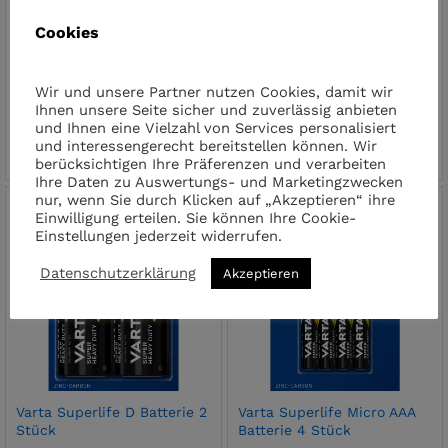
Cookies
Wir und unsere Partner nutzen Cookies, damit wir
Duracell Alkaline Batterien
Varta Superlife C Batterie 2
Ihnen unsere Seite sicher und zuverlässig anbieten
AAA Plus Power 4er Pack
Stück
und Ihnen eine Vielzahl von Services personalisiert
MN2400/LR04
€
2.00
inkl. MwSt.
und interessengerecht bereitstellen können. Wir
€
4.90
inkl. MwSt.
berücksichtigen Ihre Präferenzen und verarbeiten
Ihre Daten zu Auswertungs- und Marketingzwecken
nur, wenn Sie durch Klicken auf „Akzeptieren“ ihre
Einwilligung erteilen. Sie können Ihre Cookie-
Einstellungen jederzeit widerrufen.
Datenschutzerklärung
Akzeptieren
Varta Superlife D Batterie 2
Varta Superlife Micro AAA
Stück
Batterie 4 Stück