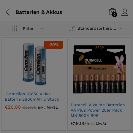
Batterien & Akkus
0
Standardsortierung
Filter
-
20
%
Camelion 18650 Akku
Batterie 2600mAh 2 Stück
Duracell Alkaline Batterien
€
20.00
€
25.00
inkl. MwSt.
AA Plus Power 20er Pack
MN1500/LR06
€
18.00
inkl. MwSt.