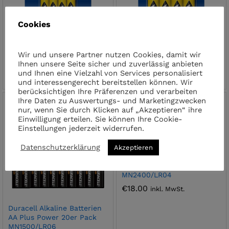
Cookies
Wir und unsere Partner nutzen Cookies, damit wir
Varta Superlife Micro AAA
Varta Superlife Mignon AA
Ihnen unsere Seite sicher und zuverlässig anbieten
Batterie 4 Stück
Batterie 4 Stück
und Ihnen eine Vielzahl von Services personalisiert
€
2.00
€
2.00
inkl. MwSt.
inkl. MwSt.
und interessengerecht bereitstellen können. Wir
berücksichtigen Ihre Präferenzen und verarbeiten
Ihre Daten zu Auswertungs- und Marketingzwecken
nur, wenn Sie durch Klicken auf „Akzeptieren“ ihre
Einwilligung erteilen. Sie können Ihre Cookie-
Einstellungen jederzeit widerrufen.
Datenschutzerklärung
Akzeptieren
Duracell Alkaline Batterien
AAA Plus Power 20er Pack
MN2400/LR04
€
18.00
inkl. MwSt.
Duracell Alkaline Batterien
AA Plus Power 20er Pack
MN1500/LR06