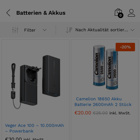
Batterien & Akkus
0
Nach Aktualität sortieren
Filter
-
20
%
Camelion 18650 Akku
Batterie 2600mAh 2 Stück
€
20.00
€
25.00
inkl. MwSt.
Veger Ace 100 – 10.000mAh
– Powerbank
€
30.00
inkl. MwSt.